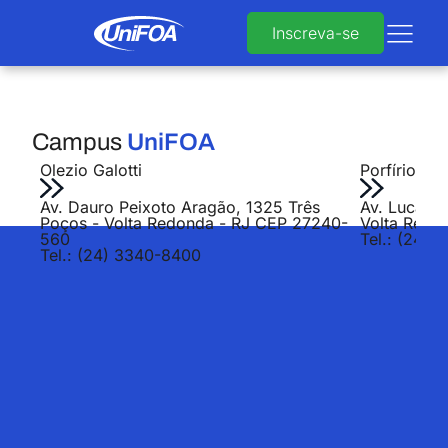
Inscreva-se
Campus
UniFOA
Olezio Galotti
Porfírio Jo
Av. Dauro Peixoto Aragão, 1325 Três
Av. Lucas E
Poços - Volta Redonda - RJ CEP 27240-
Volta Redo
560
Tel.: (24) 
Tel.: (24) 3340-8400