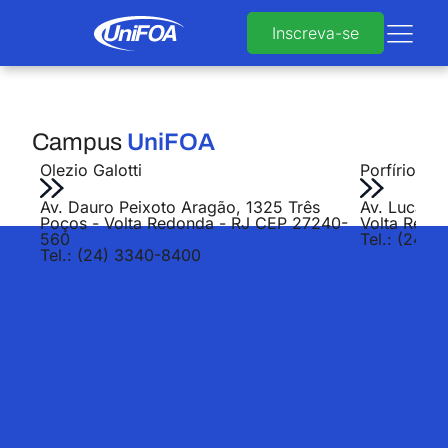
Inscreva-se
Campus
UniFOA
Olezio Galotti
Porfírio Jo
Av. Dauro Peixoto Aragão, 1325 Três
Av. Lucas E
Poços - Volta Redonda - RJ CEP 27240-
Volta Redo
560
Tel.: (24) 
Tel.: (24) 3340-8400