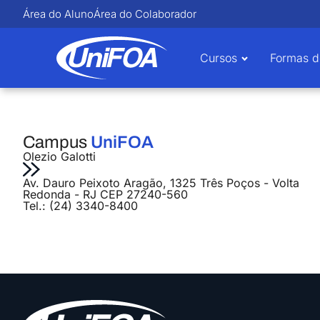
Área do Aluno
Área do Colaborador
Cursos
Formas d
Campus
UniFOA
Olezio Galotti
Av. Dauro Peixoto Aragão, 1325 Três Poços - Volta
Redonda - RJ CEP 27240-560
Tel.: (24) 3340-8400