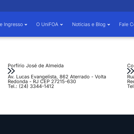
e Ingresso
O UniFOA
Notícias e Blog
Fale 
Porfírio José de Almeida
Col
Av. Lucas Evangelista, 862 Aterrado - Volta
Ru
Redonda - RJ CEP 27215-630
Re
Tel.: (24) 3344-1412
Te