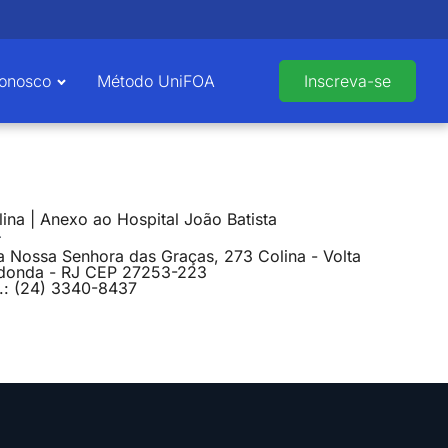
Conosco
Método UniFOA
Inscreva-se
ina | Anexo ao Hospital João Batista
a Nossa Senhora das Graças, 273 Colina - Volta
donda - RJ CEP 27253-223
l.: (24) 3340-8437