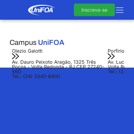
Inscreva-se
Campus
UniFOA
Olezio Galotti
Porfírio Jo
Av. Dauro Peixoto Aragão, 1325 Três
Av. Lucas E
Poços - Volta Redonda - RJ CEP 27240-
Volta Redo
560
Tel.: (24) 
Tel.: (24) 3340-8400