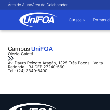
Área do Aluno
Área do Colaborador
Cursos
Formas d
Campus
UniFOA
Olezio Galotti
Av. Dauro Peixoto Aragão, 1325 Três Poços - Volta
Redonda - RJ CEP 27240-560
Tel.: (24) 3340-8400