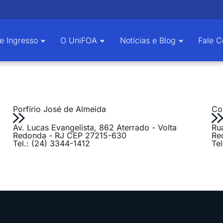
e Ingresso
O UniFOA
Notícias e Blog
Fale 
Porfírio José de Almeida
Col
Av. Lucas Evangelista, 862 Aterrado - Volta
Ru
Redonda - RJ CEP 27215-630
Re
Tel.: (24) 3344-1412
Te