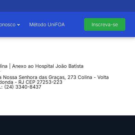
Conosco
Método UniFOA
Inscreva-se
ina | Anexo ao Hospital João Batista
a Nossa Senhora das Graças, 273 Colina - Volta
donda - RJ CEP 27253-223
l.: (24) 3340-8437