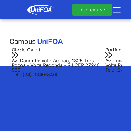
Inscreva-se
Campus
UniFOA
Olezio Galotti
Porfírio Jo
Av. Dauro Peixoto Aragão, 1325 Três
Av. Lucas E
Poços - Volta Redonda - RJ CEP 27240-
Volta Redo
560
Tel.: (24) 
Tel.: (24) 3340-8400