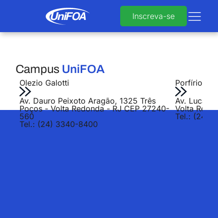
Inscreva-se
Campus
UniFOA
Olezio Galotti
Porfírio Jo
Av. Dauro Peixoto Aragão, 1325 Três
Av. Lucas E
Poços - Volta Redonda - RJ CEP 27240-
Volta Redo
560
Tel.: (24) 
Tel.: (24) 3340-8400