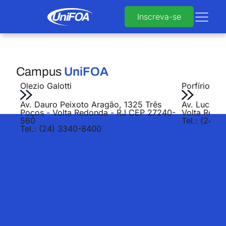
Inscreva-se
Campus
UniFOA
Olezio Galotti
Porfírio Jo
Av. Dauro Peixoto Aragão, 1325 Três
Av. Lucas E
Poços - Volta Redonda - RJ CEP 27240-
Volta Redo
560
Tel.: (24) 
Tel.: (24) 3340-8400