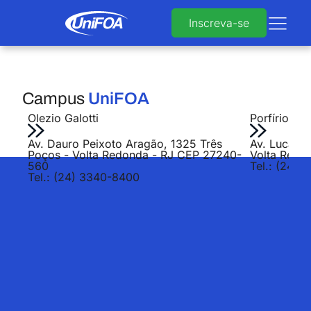
Inscreva-se
Campus
UniFOA
Olezio Galotti
Porfírio Jo
Av. Dauro Peixoto Aragão, 1325 Três
Av. Lucas E
Poços - Volta Redonda - RJ CEP 27240-
Volta Redo
560
Tel.: (24) 
Tel.: (24) 3340-8400