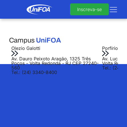
Inscreva-se
Campus
UniFOA
Olezio Galotti
Porfírio Jo
Av. Dauro Peixoto Aragão, 1325 Três
Av. Lucas E
Poços - Volta Redonda - RJ CEP 27240-
Volta Redo
560
Tel.: (24) 
Tel.: (24) 3340-8400