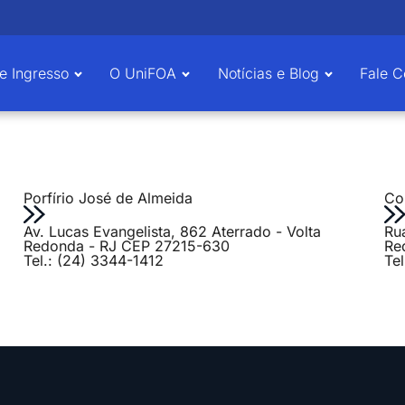
e Ingresso
O UniFOA
Notícias e Blog
Fale 
Porfírio José de Almeida
Col
Av. Lucas Evangelista, 862 Aterrado - Volta
Ru
Redonda - RJ CEP 27215-630
Re
Tel.: (24) 3344-1412
Te