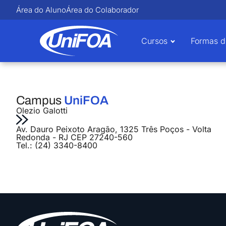
Área do Aluno
Área do Colaborador
Cursos
Formas d
Campus
UniFOA
Olezio Galotti
Av. Dauro Peixoto Aragão, 1325 Três Poços - Volta
Redonda - RJ CEP 27240-560
Tel.: (24) 3340-8400