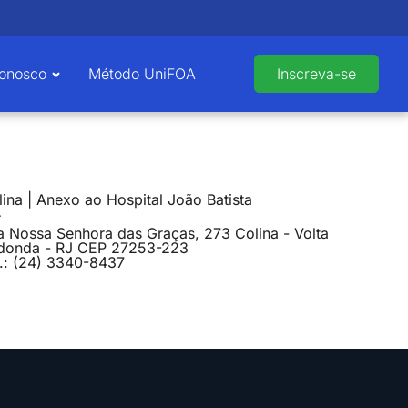
Conosco
Método UniFOA
Inscreva-se
ina | Anexo ao Hospital João Batista
a Nossa Senhora das Graças, 273 Colina - Volta
donda - RJ CEP 27253-223
l.: (24) 3340-8437