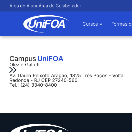
Área do Aluno
Área do Colaborador
Cursos
Formas d
Campus
UniFOA
Olezio Galotti
Av. Dauro Peixoto Aragão, 1325 Três Poços - Volta
Redonda - RJ CEP 27240-560
Tel.: (24) 3340-8400