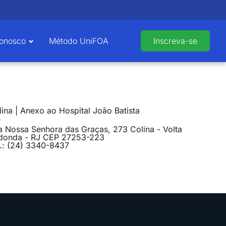
Conosco
Método UniFOA
Inscreva-se
ina | Anexo ao Hospital João Batista
a Nossa Senhora das Graças, 273 Colina - Volta
donda - RJ CEP 27253-223
l.: (24) 3340-8437