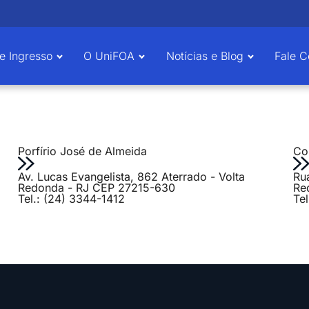
e Ingresso
O UniFOA
Notícias e Blog
Fale 
Porfírio José de Almeida
Col
Av. Lucas Evangelista, 862 Aterrado - Volta
Ru
Redonda - RJ CEP 27215-630
Re
Tel.: (24) 3344-1412
Te