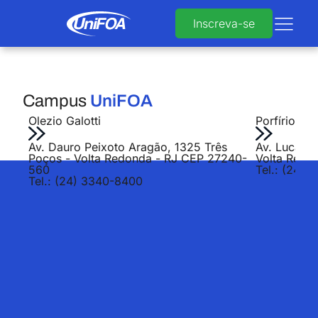
Inscreva-se
Campus
UniFOA
Olezio Galotti
Porfírio Jo
Av. Dauro Peixoto Aragão, 1325 Três
Av. Lucas E
Poços - Volta Redonda - RJ CEP 27240-
Volta Redo
560
Tel.: (24) 
Tel.: (24) 3340-8400