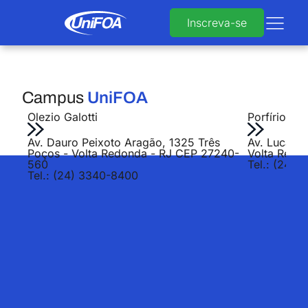
Inscreva-se
Campus
UniFOA
Olezio Galotti
Porfírio Jo
Av. Dauro Peixoto Aragão, 1325 Três
Av. Lucas E
Poços - Volta Redonda - RJ CEP 27240-
Volta Redo
560
Tel.: (24) 
Tel.: (24) 3340-8400