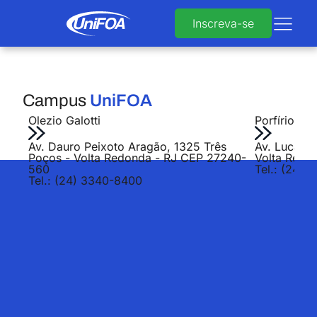
Inscreva-se
Campus
UniFOA
Olezio Galotti
Porfírio Jo
Av. Dauro Peixoto Aragão, 1325 Três
Av. Lucas E
Poços - Volta Redonda - RJ CEP 27240-
Volta Redo
560
Tel.: (24) 
Tel.: (24) 3340-8400