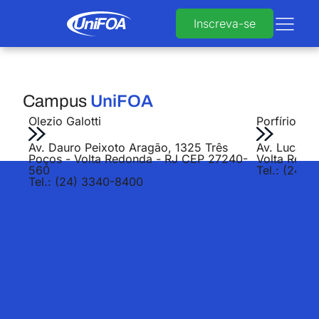
Inscreva-se
Campus
UniFOA
Olezio Galotti
Porfírio Jo
Av. Dauro Peixoto Aragão, 1325 Três
Av. Lucas E
Poços - Volta Redonda - RJ CEP 27240-
Volta Redo
560
Tel.: (24) 
Tel.: (24) 3340-8400