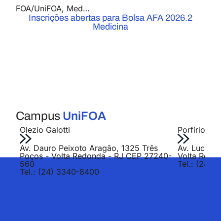
FOA/UniFOA
,
Medicina
,
Notícias
Inscrições abertas para Bolsa AFA 2026.2
Medicina
Campus
UniFOA
Olezio Galotti
Porfírio Jo
Av. Dauro Peixoto Aragão, 1325 Três
Av. Lucas E
Poços - Volta Redonda - RJ CEP 27240-
Volta Redo
560
Tel.: (24) 
Tel.: (24) 3340-8400