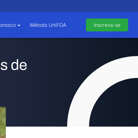
Conosco
Método UniFOA
Inscreva-se
s de