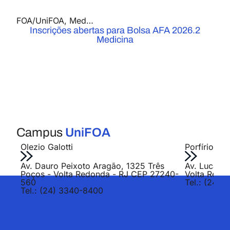
FOA/UniFOA
,
Medicina
,
Notícias
Inscrições abertas para Bolsa AFA 2026.2
Medicina
Campus
UniFOA
Olezio Galotti
Porfírio Jo
Av. Dauro Peixoto Aragão, 1325 Três
Av. Lucas E
Poços - Volta Redonda - RJ CEP 27240-
Volta Redo
560
Tel.: (24) 
Tel.: (24) 3340-8400