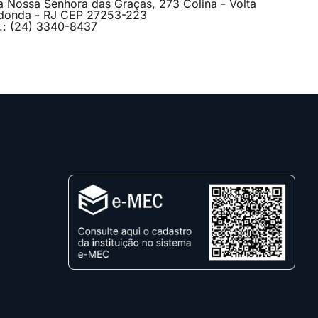
a Nossa Senhora das Graças, 273 Colina - Volta
donda - RJ CEP 27253-223
l.: (24) 3340-8437