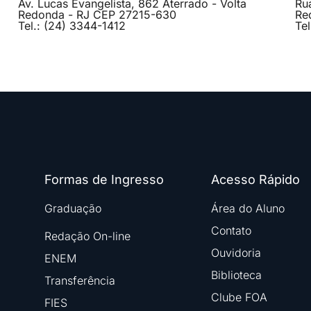
Av. Lucas Evangelista, 862 Aterrado - Volta
Ru
Redonda - RJ CEP 27215-630
Re
Tel.: (24) 3344-1412
Te
Formas de Ingresso
Acesso Rápido
Graduação
Área do Aluno
Contato
Redação On-line
Ouvidoria
ENEM
Biblioteca
Transferência
Clube FOA
FIES