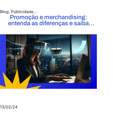
Blog
,
Publicidade e Propaganda
Promoção e merchandising:
entenda as diferenças e saiba
quando usar cada uma
13/02/24