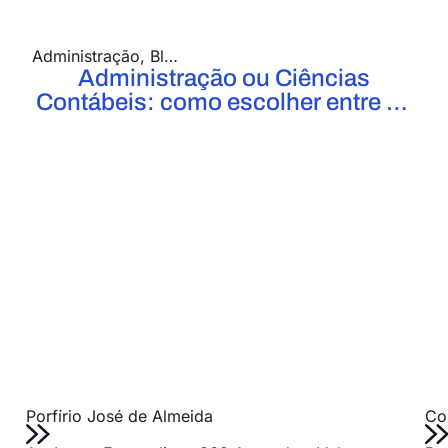
Administração
,
Blog
,
Ciências Contábeis
Administração ou Ciências
Contábeis: como escolher entre os
cursos?
Porfírio José de Almeida
Col