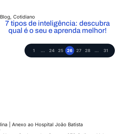
Blog
,
Cotidiano
7 tipos de inteligência: descubra
qual é o seu e aprenda melhor!
1
…
24
25
26
27
28
…
31
ina | Anexo ao Hospital João Batista