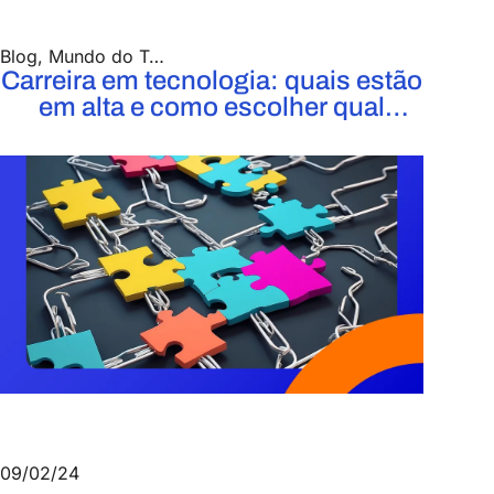
Blog
,
Mundo do Trabalho
Carreira em tecnologia: quais estão
em alta e como escolher qual
seguir?
09/02/24