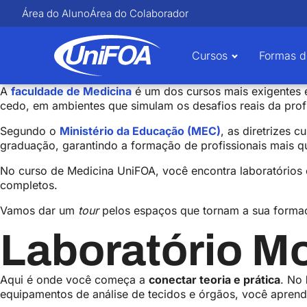
Área do Aluno
Área do Colaborador
Cursos
Formas d
A
faculdade de Medicina
é um dos cursos mais exigentes e
cedo, em ambientes que simulam os desafios reais da prof
Segundo o
Ministério da Educação (MEC)
, as diretrizes 
graduação, garantindo a formação de profissionais mais q
No curso de Medicina UniFOA, você encontra laboratórios 
completos.
Vamos dar um
tour
pelos espaços que tornam a sua forma
Laboratório Mo
Aqui é onde você começa a
conectar teoria e prática
. No
equipamentos de análise de tecidos e órgãos, você aprend