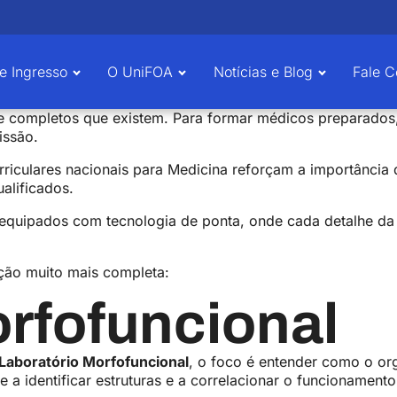
e Ingresso
O UniFOA
Notícias e Blog
Fale 
 completos que existem. Para formar médicos preparados, n
issão.
curriculares nacionais para Medicina reforçam a importância 
ualificados.
equipados com tecnologia de ponta, onde cada detalhe da 
ção muito mais completa:
rfofuncional
Laboratório Morfofuncional
, o foco é entender como o o
e a identificar estruturas e a correlacionar o funcioname