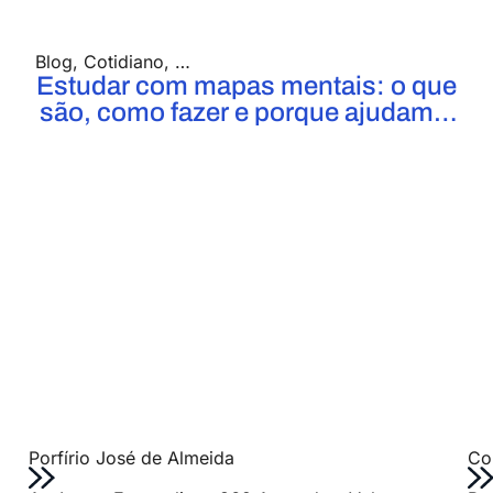
Blog
,
Cotidiano
,
Enem/Vestibular
Estudar com mapas mentais: o que
são, como fazer e porque ajudam a
aprender mais rápido
Porfírio José de Almeida
Col