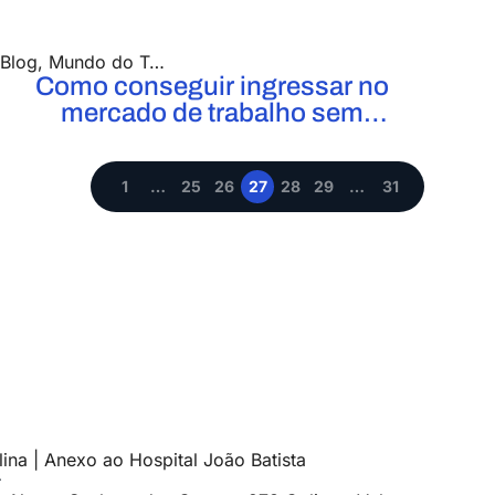
Blog
,
Mundo do Trabalho
Como conseguir ingressar no
mercado de trabalho sem
experiência?
1
…
25
26
27
28
29
…
31
ina | Anexo ao Hospital João Batista