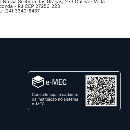
a Nossa Senhora das Graças, 273 Colina - Volta
donda - RJ CEP 27253-223
l.: (24) 3340-8437