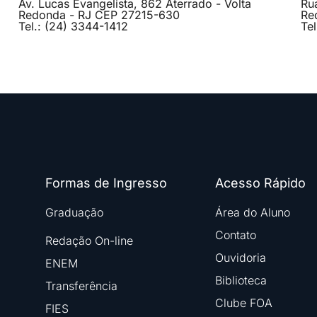
Av. Lucas Evangelista, 862 Aterrado - Volta
Ru
Redonda - RJ CEP 27215-630
Re
Tel.: (24) 3344-1412
Te
Formas de Ingresso
Acesso Rápido
Graduação
Área do Aluno
Contato
Redação On-line
Ouvidoria
ENEM
Biblioteca
Transferência
Clube FOA
FIES