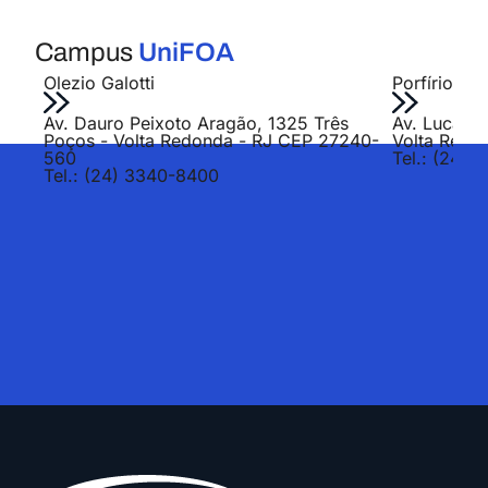
Campus
UniFOA
Olezio Galotti
Porfírio Jo
Av. Dauro Peixoto Aragão, 1325 Três
Av. Lucas E
Poços - Volta Redonda - RJ CEP 27240-
Volta Redo
560
Tel.: (24) 
Tel.: (24) 3340-8400