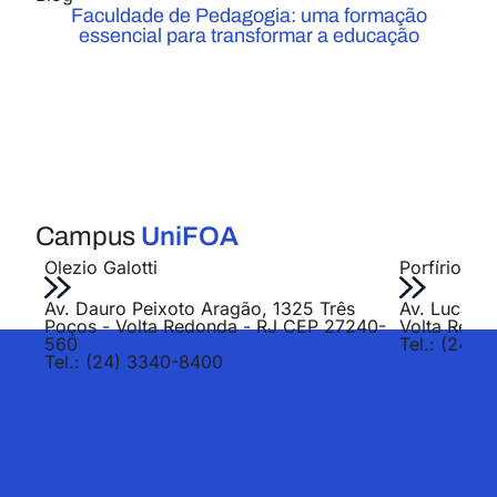
Faculdade de Pedagogia: uma formação
essencial para transformar a educação
Campus
UniFOA
Olezio Galotti
Porfírio Jo
Av. Dauro Peixoto Aragão, 1325 Três
Av. Lucas E
Poços - Volta Redonda - RJ CEP 27240-
Volta Redo
560
Tel.: (24) 
Tel.: (24) 3340-8400