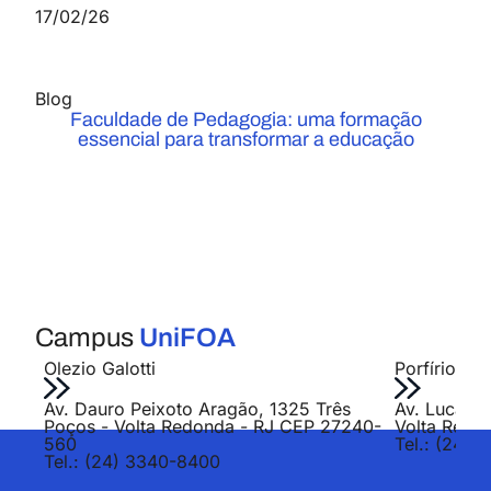
17/02/26
Blog
Faculdade de Pedagogia: uma formação
essencial para transformar a educação
Campus
UniFOA
Olezio Galotti
Porfírio Jo
Av. Dauro Peixoto Aragão, 1325 Três
Av. Lucas E
Poços - Volta Redonda - RJ CEP 27240-
Volta Redo
560
Tel.: (24) 
Tel.: (24) 3340-8400