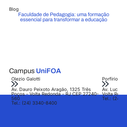
Blog
Faculdade de Pedagogia: uma formação
essencial para transformar a educação
Campus
UniFOA
Olezio Galotti
Porfírio Jo
Av. Dauro Peixoto Aragão, 1325 Três
Av. Lucas E
Poços - Volta Redonda - RJ CEP 27240-
Volta Redo
560
Tel.: (24) 
Tel.: (24) 3340-8400