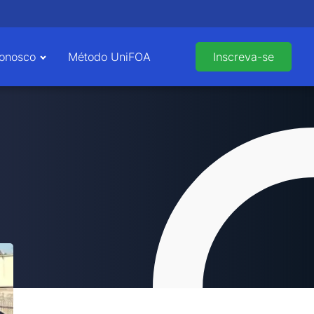
Conosco
Método UniFOA
Inscreva-se