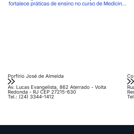
fortalece práticas de ensino no curso de Medicina
do UniFOA
Porfírio José de Almeida
Col
Av. Lucas Evangelista, 862 Aterrado - Volta
Ru
Redonda - RJ CEP 27215-630
Re
Tel.: (24) 3344-1412
Te