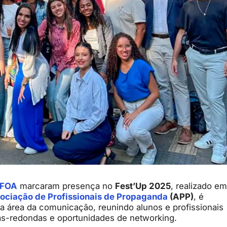
iFOA
marcaram presença no
Fest’Up 2025
, realizado em
ociação de Profissionais de Propaganda
(APP)
, é
a área da comunicação, reunindo alunos e profissionais
as-redondas e oportunidades de networking.