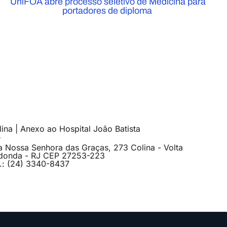
UniFOA abre processo seletivo de Medicina para
portadores de diploma
ina | Anexo ao Hospital João Batista
a Nossa Senhora das Graças, 273 Colina - Volta
donda - RJ CEP 27253-223
l.: (24) 3340-8437