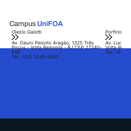
Campus
UniFOA
Olezio Galotti
Porfírio Jo
Av. Dauro Peixoto Aragão, 1325 Três
Av. Lucas E
Poços - Volta Redonda - RJ CEP 27240-
Volta Redo
560
Tel.: (24) 
Tel.: (24) 3340-8400