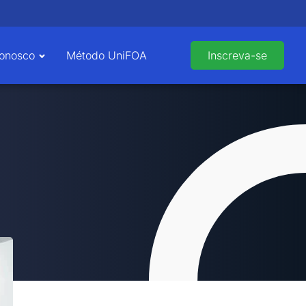
Conosco
Método UniFOA
Inscreva-se