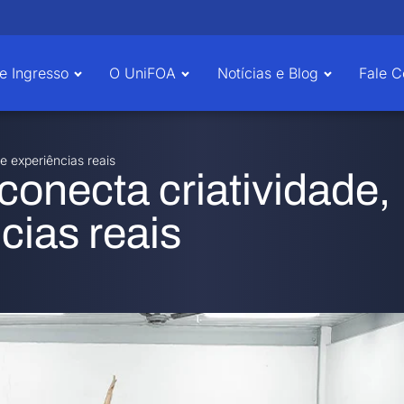
e Ingresso
O UniFOA
Notícias e Blog
Fale 
 experiências reais
onecta criatividade,
cias reais