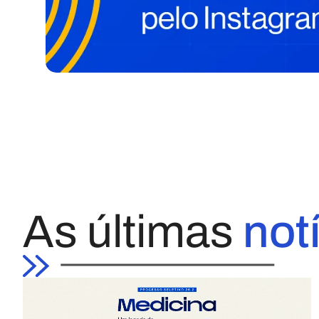
As últimas
not