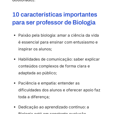
10
características
importantes
para
ser
professor
de
Biologia
Paixão
pela b
iologia:
a
mar
a
ciência
da
vida
é
essencial
para
ensinar
com
entusiasmo
e
inspirar
os
alunos;
Habilidades
de
comunicação:
saber
explicar
conteúdos
complexos
de
forma
clara
e
adaptada
ao
público;
Paciência
e
empatia:
entender
as
dificuldades
dos
alunos
e
oferecer
apoio
faz
toda
a
diferença;
Dedicação
ao
aprendizado
contínuo:
a
Biologia
está
em
constante
evolução.