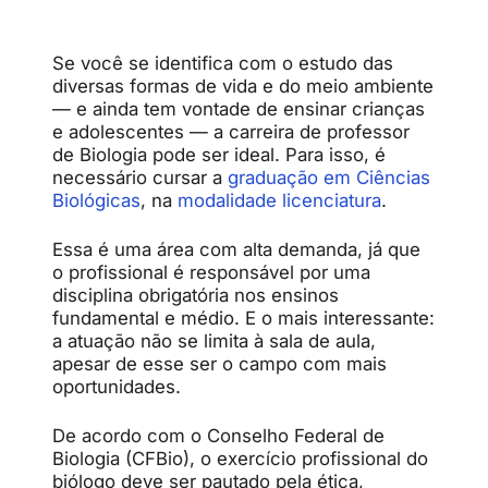
Se
você
se
identifica
com
o
estudo
das
diversas
formas
de
vida
e
do
meio
ambiente
—
e
ainda
tem
vontade
de
ensinar
crianças
e
adolescentes —
a
carreira
de
professor
de
Biologia
pode
ser
ideal.
Para
isso,
é
necessário
cursar
a
graduação
em
Ciências
Biológicas
,
na
modalidade licenciatura
.
Essa
é
uma
área
com
alta
demanda,
já
que
o
profissional
é
responsável
por
uma
disciplina
obrigatória
nos
ensinos
fundamental
e
médio.
E
o
mais
interessante:
a
atuação
não
se
limita
à
sala
de
aula,
apesar
de
esse
ser
o
campo
com
mais
oportunidades.
De
acordo
com
o
Conselho
Federal
de
Biologia (
CFBio)
,
o
exercício
profissional
do
biólogo
deve
ser
pautado
pela
ética,