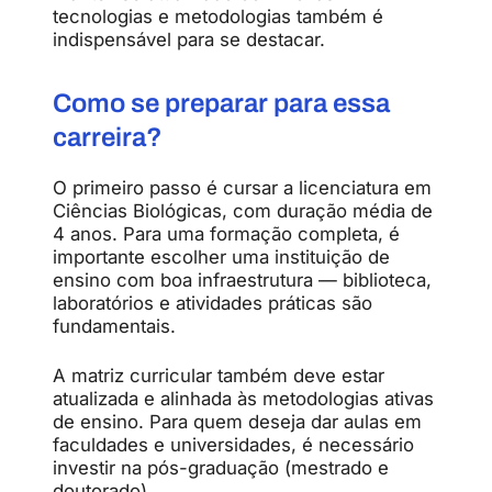
tecnologias
e
metodologias
também
é
indispensável
para
se
destacar.
Como
se
preparar
para
essa
carreira?
O
primeiro
passo
é
cursar
a
licenciatura
em
Ciências
Biológicas,
com
duração
média
de
4
anos.
Para
uma
formação
completa,
é
importante
escolher
uma
instituição
de
ensino
com
boa
infraestrutura —
biblioteca,
laboratórios
e
atividades
práticas
são
fundamentais.
A
matriz
curricular
também
deve
estar
atualizada
e
alinhada
às
metodologias
ativas
de
ensino.
Para
quem
deseja
dar
aulas
em
faculdades
e
universidades,
é
necessário
investir
na
pós-
graduação (
mestrado
e
doutorado).