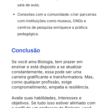
sala
de
aula;
Conexões
com
a
comunidade:
criar
parcerias
com
instituições
como
museus,
ONGs
e
centros
de
pesquisa
enriquece
a
prática
pedagógica.
Conclusão
Se
você
ama
Biologia,
tem
prazer
em
ensinar
e
está
disposto
a
se
atualizar
constantemente,
essa
pode
ser
uma
carreira
gratificante
e
transformadora.
Mas,
como
qualquer
profissão,
exige
comprometimento,
empatia
e
resiliência.
Avalie
suas
habilidades,
interesses
e
objetivos.
Se
tudo
isso
estiver
alinhado
com