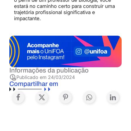
o
perfil
de
um
professor
de
Biologia,
você
estará
no
caminho
certo
para
construir
uma
trajetória
profissional
significativa
e
impactante.
Informações da publicação
Publicado em
24/03/2024
Compartilhar em