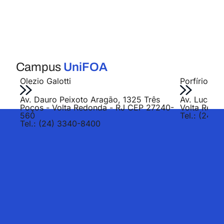
Campus
UniFOA
Olezio Galotti
Porfírio Jo
Av. Dauro Peixoto Aragão, 1325 Três
Av. Lucas E
Poços - Volta Redonda - RJ CEP 27240-
Volta Redo
560
Tel.: (24) 
Tel.: (24) 3340-8400