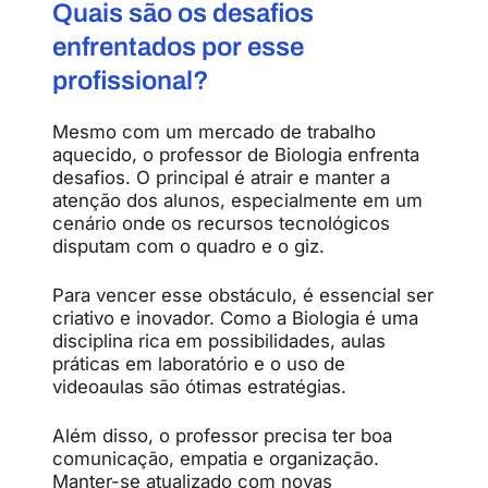
Quais
são
os
desafios
enfrentados
por
esse
profissional?
Mesmo
com
um
mercado
de
trabalho
aquecido,
o
professor
de
Biologia
enfrenta
desafios.
O
principal
é
atrair
e
manter
a
atenção
dos
alunos,
especialmente
em
um
cenário
onde
os
recursos
tecnológicos
disputam
com
o
quadro
e
o
giz.
Para
vencer
esse
obstáculo,
é
essencial
ser
criativo
e
inovador.
Como
a
Biologia
é
uma
disciplina
rica
em
possibilidades,
aulas
práticas
em
laboratório
e
o
uso
de
videoaulas
são
ótimas
estratégias.
Além
disso,
o
professor
precisa
ter
boa
comunicação,
empatia
e
organização.
Manter-
se
atualizado
com
novas