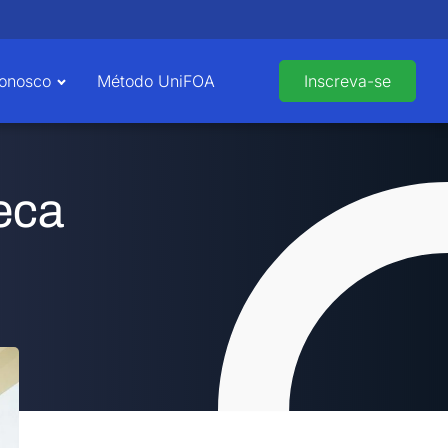
Conosco
Método UniFOA
Inscreva-se
teca