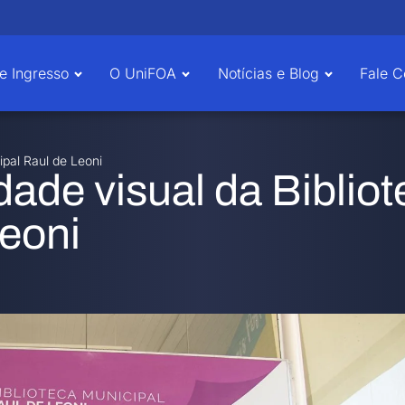
e Ingresso
O UniFOA
Notícias e Blog
Fale 
ipal Raul de Leoni
dade visual da Biblio
Leoni