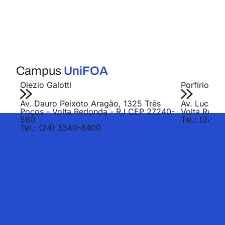
Campus
UniFOA
Olezio Galotti
Porfírio Jo
Av. Dauro Peixoto Aragão, 1325 Três
Av. Lucas E
Poços - Volta Redonda - RJ CEP 27240-
Volta Redo
560
Tel.: (24) 
Tel.: (24) 3340-8400