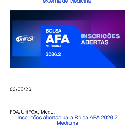
externa de Medicina
03/08/26
FOA/UniFOA
,
Medicina
,
Notícias
Inscrições abertas para Bolsa AFA 2026.2
Medicina