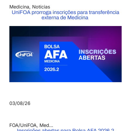
Medicina
,
Notícias
UniFOA prorroga inscrições para transferência
externa de Medicina
03/08/26
FOA/UniFOA
,
Medicina
,
Notícias
Inscrições abertas para Bolsa AFA 2026.2