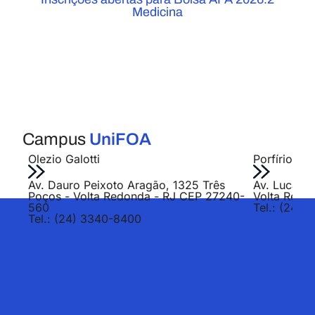
Medicina
Campus
UniFOA
Olezio Galotti
Porfírio Jo
Av. Dauro Peixoto Aragão, 1325 Três
Av. Lucas E
Poços - Volta Redonda - RJ CEP 27240-
Volta Redo
560
Tel.: (24) 
Tel.: (24) 3340-8400