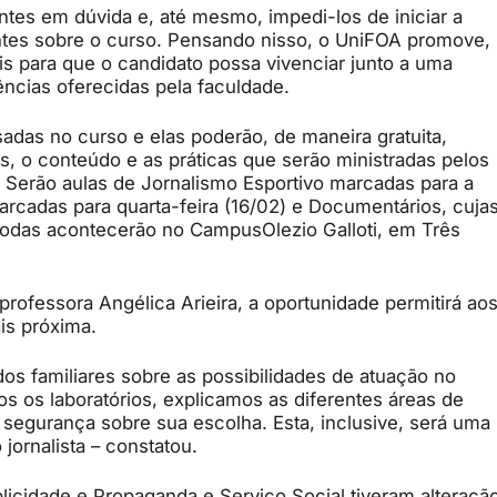
antes em dúvida e
,
até mesmo
,
impedi-los
de iniciar a
tes sobre o curso. Pensando nisso, o
UniFOA
promove,
is para que o candidato possa vivenciar junto a uma
ncias oferecidas pela faculdade.
sadas no curso e elas poderão
,
de maneira gratuita
,
as
,
o conteúdo e as práticas que serão ministradas pelos
. Serão aulas de Jornalismo Esportivo marcadas para a
arcadas para quarta-
feira
(16/02) e Documentários
,
cuja
 Todas acontecerão no
Campus
Olezio
Galloti
, em Três
 professora Angélica
Arieira
, a oportunidade permitirá ao
is próxima.
dos familiares sobre as possibilidades de atuação no
s os laboratórios, explicamos as diferentes áreas de
r segurança sobre sua escolha. Esta
, inclusive,
será
uma
jornalista – constatou.
icidade e Propaganda e Serviço Social tiveram alteraçã