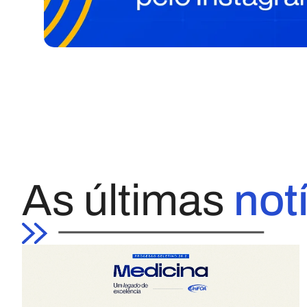
As últimas
not