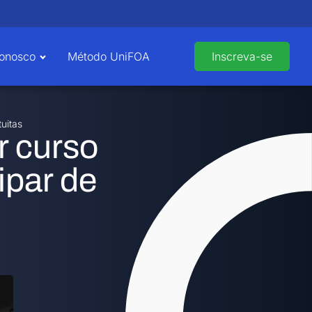
Conosco
Método UniFOA
Inscreva-se
uitas
r curso
ipar de