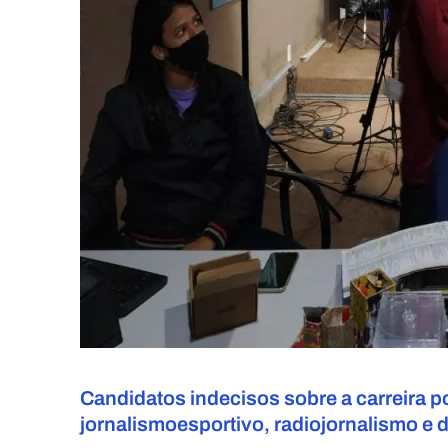
Candidatos indecisos sobre a carreira 
jornalismo
esportivo,
radiojornalismo
e 