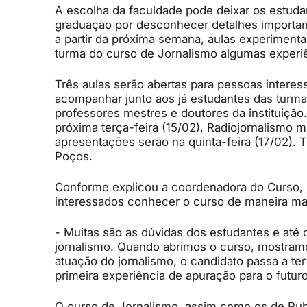
A escolha da faculdade pode deixar os estud
graduação por desconhecer detalhes importan
a partir da próxima semana, aulas experimenta
turma do curso de Jornalismo algumas experiê
Três aulas serão abertas para pessoas interes
acompanhar junto aos já estudantes das turm
professores mestres e doutores da instituição
próx
ima terça-
feira (15/02),
Radiojornalismo
m
apresentações
serão na quinta-feira (17/02).
Poços.
Conforme explicou a coordenadora do Curso,
interessados conhecer o curso de maneira ma
- Muitas são as dúvidas dos estudantes e até 
jornalismo. Quando abrimos o curso, mostramo
atuação do jornalismo, o candidato passa a te
primeira experiência de apuração para o futuro 
O curso de Jornalismo, assim como o
s
de Publ