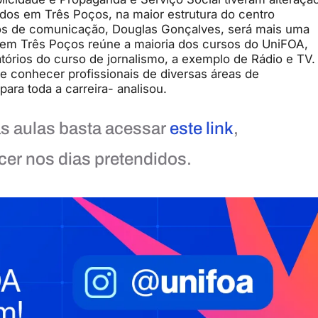
idos em Três Poços, na maior estrutura
do centro
o
s de comunicação
, Douglas Gonçalves, será mais uma
 em Três Poços reúne a maioria dos cursos do
UniFOA
,
atórios do curso
de jornalismo
, a exemp
lo
de Rádio e TV.
e conhecer profissionais de diversas áreas d
e
para toda a carreira- analisou.
as aulas basta acessar
este link
,
cer nos dias pretendidos.