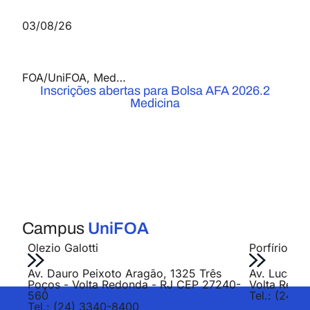
03/08/26
FOA/UniFOA
,
Medicina
,
Notícias
Inscrições abertas para Bolsa AFA 2026.2
Medicina
Campus
UniFOA
Olezio Galotti
Porfírio Jo
Av. Dauro Peixoto Aragão, 1325 Três
Av. Lucas E
Poços - Volta Redonda - RJ CEP 27240-
Volta Redo
560
Tel.: (24) 
Tel.: (24) 3340-8400