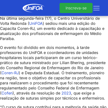
Inscreva-se
Na última segunda-feira (17), o Centro Universitário de
Volta Redonda (
UniFOA
) sediou mais uma edição do
Capacita Coren-RJ, um evento dedicado à capacitação e
atualização dos profissionais de enfermagem do Médio
Paraíba.
O evento foi dividido em dois momentos, à tarde
professores do UniFOA e coordenadores de unidades
hospitalares locais participaram de um curso teórico-
prático de sutura ministrado por Lilian Bhering, presidente
do Conselho Regional de Enfermagem do Rio de Janeiro
(
Coren-RJ
) e Deputada Estadual. O treinamento, pioneiro
na região, teve o objetivo de capacitar os profissionais
para realizarem o procedimento que foi recentemente
regulamentado pelo Conselho Federal de Enfermagem
(
Cofen
), através da resolução de
2023
, que exige a
realização de suturas simples por técnicos e enfermeiros.
“O curso de sutura contribui para a melhoria da saúde não