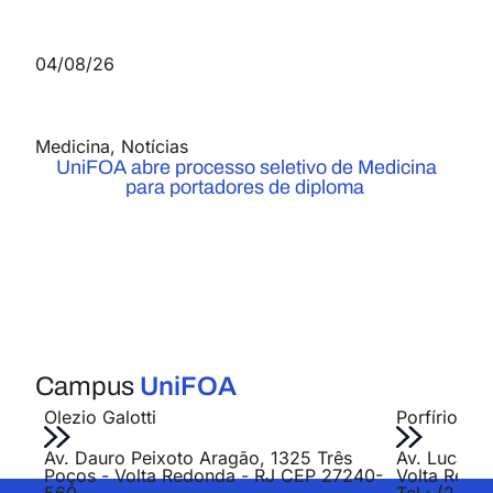
04/08/26
Medicina
,
Notícias
UniFOA abre processo seletivo de Medicina
para portadores de diploma
Campus
UniFOA
Olezio Galotti
Porfírio Jo
Av. Dauro Peixoto Aragão, 1325 Três
Av. Lucas E
Poços - Volta Redonda - RJ CEP 27240-
Volta Redo
560
Tel.: (24) 