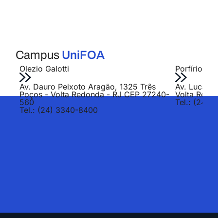
Campus
UniFOA
Olezio Galotti
Porfírio Jo
Av. Dauro Peixoto Aragão, 1325 Três
Av. Lucas E
Poços - Volta Redonda - RJ CEP 27240-
Volta Redo
560
Tel.: (24) 
Tel.: (24) 3340-8400