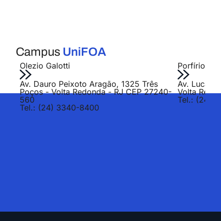
Campus
UniFOA
Olezio Galotti
Porfírio Jo
Av. Dauro Peixoto Aragão, 1325 Três
Av. Lucas E
Poços - Volta Redonda - RJ CEP 27240-
Volta Redo
560
Tel.: (24) 
Tel.: (24) 3340-8400