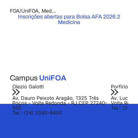
FOA/UniFOA
,
Medicina
,
Notícias
Inscrições abertas para Bolsa AFA 2026.2
Medicina
Campus
UniFOA
Olezio Galotti
Porfírio Jo
Av. Dauro Peixoto Aragão, 1325 Três
Av. Lucas E
Poços - Volta Redonda - RJ CEP 27240-
Volta Redo
560
Tel.: (24) 
Tel.: (24) 3340-8400