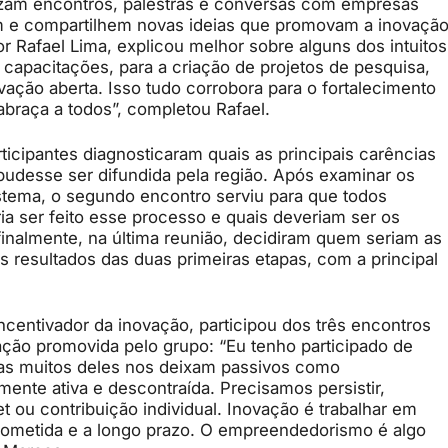
alizam encontros, palestras e conversas com empresas
em e compartilhem novas ideias que promovam a inovaçã
r Rafael Lima, explicou melhor sobre alguns dos intuitos
apacitações, para a criação de projetos de pesquisa,
ção aberta. Isso tudo corrobora para o fortalecimento
braça a todos”, completou Rafael.
rticipantes diagnosticaram quais as principais carências
pudesse ser difundida pela região. Após examinar os
stema, o segundo encontro serviu para que todos
ser feito esse processo e quais deveriam ser os
 finalmente, na última reunião, decidiram quem seriam as
resultados das duas primeiras etapas, com a principal
centivador da inovação, participou dos três encontros
ração promovida pelo grupo: “Eu tenho participado de
as muitos deles nos deixam passivos como
ente ativa e descontraída. Precisamos persistir,
 ou contribuição individual. Inovação é trabalhar em
ometida e a longo prazo. O empreendedorismo é algo