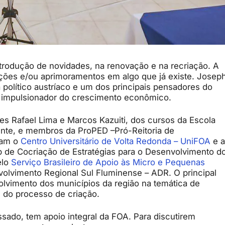
introdução de novidades, na renovação e na recriação. A
ções e/ou aprimoramentos em algo que já existe. Josep
político austríaco e um dos principais pensadores do
o impulsionador do crescimento econômico.
s Rafael Lima e Marcos Kazuiti, dos cursos da Escola
nte, e membros da ProPED –Pró-Reitoria de
ram o
Centro Universitário de Volta Redonda – UniFOA
e a
de Cocriação de Estratégias para o Desenvolvimento d
elo
Serviço Brasileiro de Apoio às Micro e Pequenas
olvimento Regional Sul Fluminense – ADR. O principal
olvimento dos municípios da região na temática de
 do processo de criação.
ado, tem apoio integral da FOA. Para discutirem