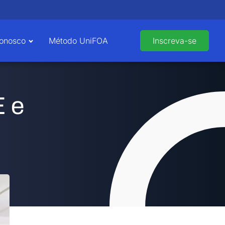
Conosco
Método UniFOA
Inscreva-se
E e