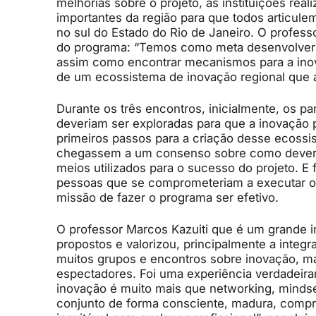
melhorias sobre o projeto, as instituições re
importantes da região para que todos articul
no sul do Estado do Rio de Janeiro. O professo
do programa: “Temos como meta desenvolver c
assim como encontrar mecanismos para a inova
de um ecossistema de inovação regional que a
Durante os três encontros, inicialmente, os pa
deveriam ser exploradas para que a inovação 
primeiros passos para a criação desse ecossi
chegassem a um consenso sobre como deveria 
meios utilizados para o sucesso do projeto. E
pessoas que se comprometeriam a executar os 
missão de fazer o programa ser efetivo.
O professor Marcos Kazuiti que é um grande in
propostos e valorizou, principalmente a integ
muitos grupos e encontros sobre inovação, m
espectadores. Foi uma experiência verdadeiram
inovação é muito mais que networking, mindset
conjunto de forma consciente, madura, compr