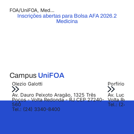
FOA/UniFOA
,
Medicina
,
Notícias
Inscrições abertas para Bolsa AFA 2026.2
Medicina
Campus
UniFOA
Olezio Galotti
Porfírio Jo
Av. Dauro Peixoto Aragão, 1325 Três
Av. Lucas E
Poços - Volta Redonda - RJ CEP 27240-
Volta Redo
560
Tel.: (24) 
Tel.: (24) 3340-8400