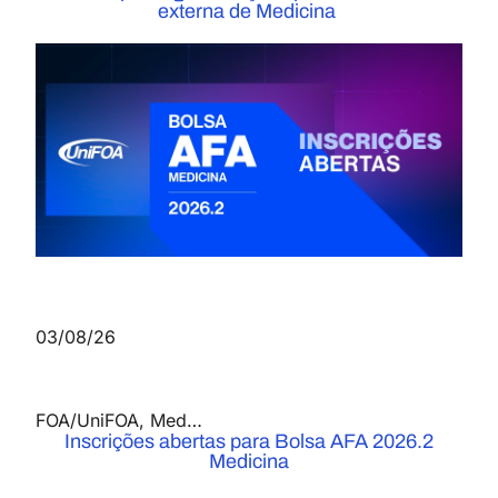
externa de Medicina
03/08/26
FOA/UniFOA
,
Medicina
,
Notícias
Inscrições abertas para Bolsa AFA 2026.2
Medicina