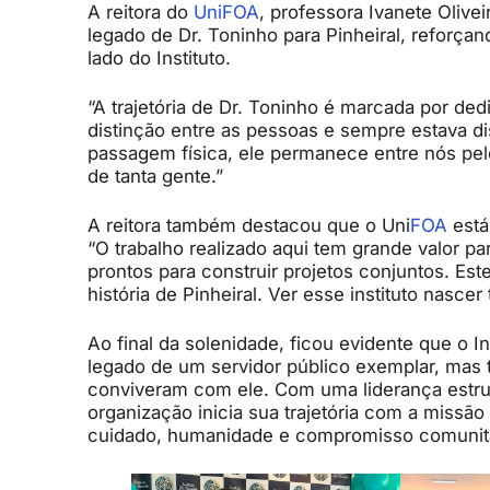
A reitora do
UniFOA
, professora Ivanete Olive
legado de Dr. Toninho para Pinheiral, reforça
lado do Instituto.
“A trajetória de Dr. Toninho é marcada por d
distinção entre as pessoas e sempre estava 
passagem física, ele permanece entre nós pe
de tanta gente.”
A reitora também destacou que o Uni
FOA
está
“O trabalho realizado aqui tem grande valor pa
prontos para construir projetos conjuntos. Est
história de Pinheiral. Ver esse instituto nasc
Ao final da solenidade, ficou evidente que o 
legado de um servidor público exemplar, mas
conviveram com ele. Com uma liderança estrutu
organização inicia sua trajetória com a missão
cuidado, humanidade e compromisso comunit