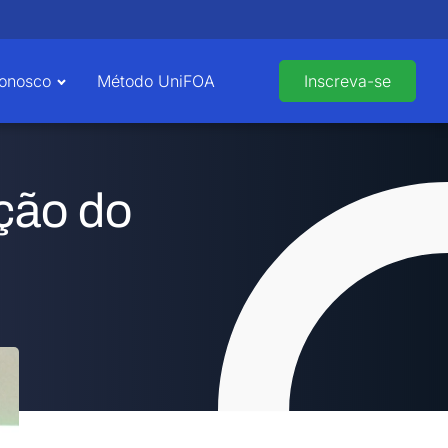
Conosco
Método UniFOA
Inscreva-se
ção do