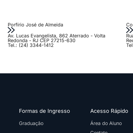
Porfírio José de Almeida
Col
Av. Lucas Evangelista, 862 Aterrado - Volta
Ru
Redonda - RJ CEP 27215-630
Re
Tel.: (24) 3344-1412
Te
Formas de Ingresso
Acesso Rápido
Graduação
Área do Aluno
Contato