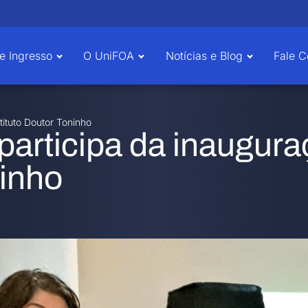
e Ingresso
O UniFOA
Notícias e Blog
Fale 
tituto Doutor Toninho
participa da inaugura
ninho