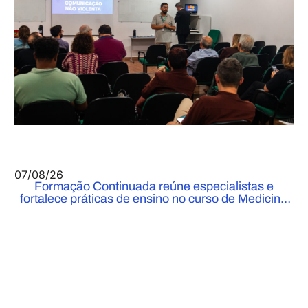
07/08/26
Formação Continuada reúne especialistas e
fortalece práticas de ensino no curso de Medicina
do UniFOA