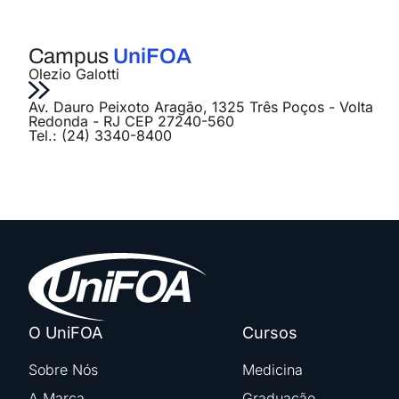
Campus
UniFOA
Olezio Galotti
Av. Dauro Peixoto Aragão, 1325 Três Poços - Volta
Redonda - RJ CEP 27240-560
Tel.: (24) 3340-8400
O UniFOA
Cursos
Sobre Nós
Medicina
A Marca
Graduação