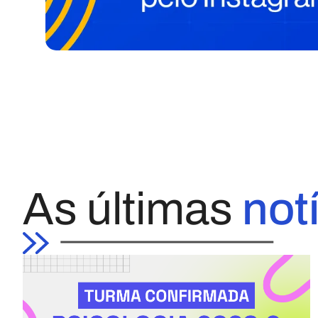
As últimas
not