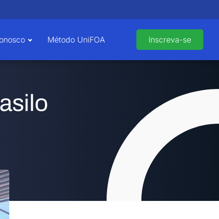
Conosco
Método UniFOA
Inscreva-se
asilo