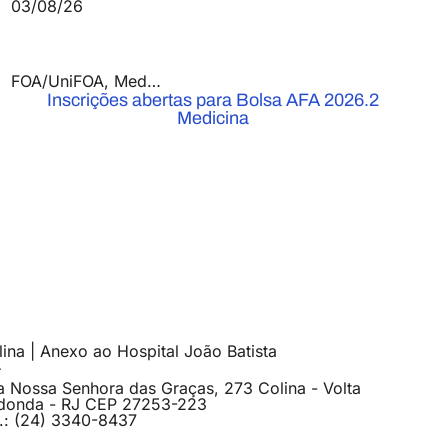
03/08/26
FOA/UniFOA
,
Medicina
,
Notícias
Inscrições abertas para Bolsa AFA 2026.2
Medicina
ina | Anexo ao Hospital João Batista
a Nossa Senhora das Graças, 273 Colina - Volta
donda - RJ CEP 27253-223
l.: (24) 3340-8437