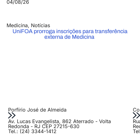
04/08/26
Medicina
,
Notícias
UniFOA prorroga inscrições para transferência
externa de Medicina
Porfírio José de Almeida
Col
Av. Lucas Evangelista, 862 Aterrado - Volta
Ru
Redonda - RJ CEP 27215-630
Re
Tel.: (24) 3344-1412
Te