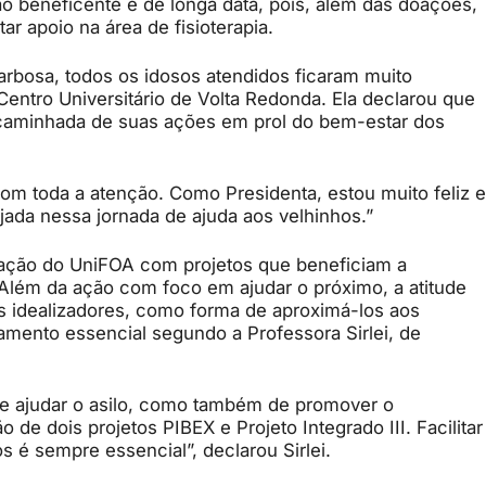
ão beneficente é de longa data, pois, além das doações,
ar apoio na área de fisioterapia.
arbosa, todos os idosos atendidos ficaram muito
entro Universitário de Volta Redonda. Ela declarou que
 caminhada de suas ações em prol do bem-estar dos
m toda a atenção. Como Presidenta, estou muito feliz e
ajada nessa jornada de ajuda aos velhinhos.”
upação do UniFOA com projetos que beneficiam a
 Além da ação com foco em ajudar o próximo, a atitude
s idealizadores, como forma de aproximá-los aos
jamento essencial segundo a Professora Sirlei, de
de ajudar o asilo, como também de promover o
e dois projetos PIBEX e Projeto Integrado III. Facilitar
s é sempre essencial”, declarou Sirlei.