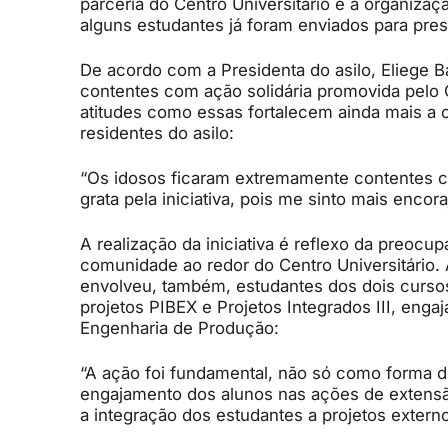
parceria do Centro Universitário e a organizaç
alguns estudantes já foram enviados para prest
De acordo com a Presidenta do asilo, Eliege B
contentes com ação solidária promovida pelo C
atitudes como essas fortalecem ainda mais a
residentes do asilo:
“Os idosos ficaram extremamente contentes co
grata pela iniciativa, pois me sinto mais encor
A realização da iniciativa é reflexo da preoc
comunidade ao redor do Centro Universitário.
envolveu, também, estudantes dos dois curso
projetos PIBEX e Projetos Integrados III, enga
Engenharia de Produção:
“A ação foi fundamental, não só como forma 
engajamento dos alunos nas ações de extensão d
a integração dos estudantes a projetos externo