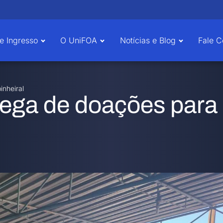
e Ingresso
O UniFOA
Notícias e Blog
Fale 
inheiral
ega de doações para 