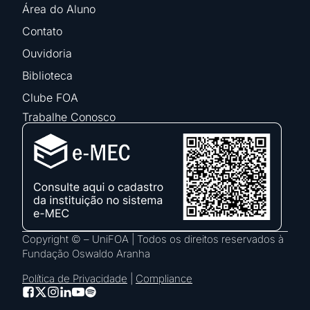
Área do Aluno
Contato
Ouvidoria
Biblioteca
Clube FOA
Trabalhe Conosco
Copyright © – UniFOA | Todos os direitos reservados à
Fundação Oswaldo Aranha
Política de Privacidade
|
Compliance