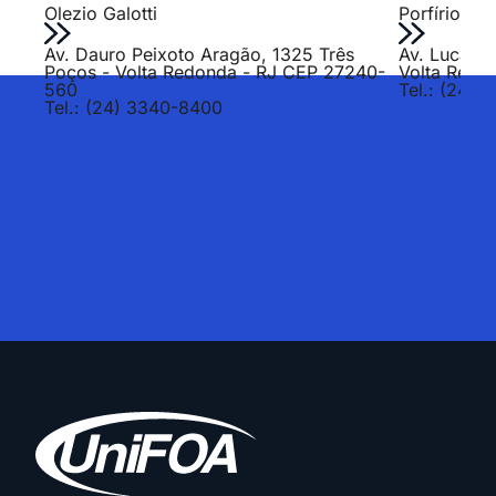
Olezio Galotti
Porfírio Jo
Av. Dauro Peixoto Aragão, 1325 Três
Av. Lucas E
Poços - Volta Redonda - RJ CEP 27240-
Volta Redo
560
Tel.: (24) 
Tel.: (24) 3340-8400