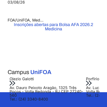
03/08/26
FOA/UniFOA
,
Medicina
,
Notícias
Inscrições abertas para Bolsa AFA 2026.2
Medicina
Campus
UniFOA
Olezio Galotti
Porfírio Jo
Av. Dauro Peixoto Aragão, 1325 Três
Av. Lucas E
Poços - Volta Redonda - RJ CEP 27240-
Volta Redo
560
Tel.: (24) 
Tel.: (24) 3340-8400