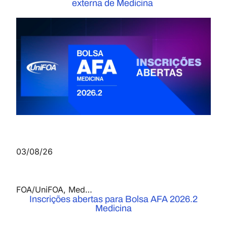
externa de Medicina
03/08/26
FOA/UniFOA
,
Medicina
,
Notícias
Inscrições abertas para Bolsa AFA 2026.2
Medicina