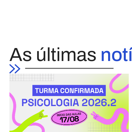
As últimas
not