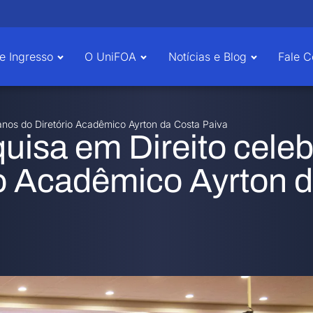
e Ingresso
O UniFOA
Notícias e Blog
Fale 
anos do Diretório Acadêmico Ayrton da Costa Paiva
uisa em Direito celeb
io Acadêmico Ayrton 