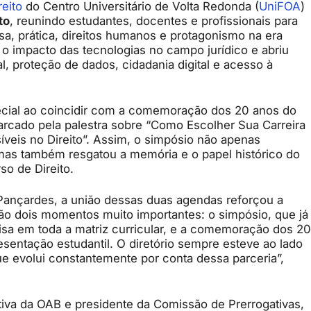
reito
do Centro Universitário de Volta Redonda (
UniFOA
)
to
, reunindo estudantes, docentes e profissionais para
sa, prática, direitos humanos e protagonismo na era
 o impacto das tecnologias no campo jurídico e abriu
al, proteção de dados, cidadania digital e acesso à
pecial ao coincidir com a comemoração dos 20 anos do
arcado pela palestra sobre “Como Escolher Sua Carreira
veis no Direito”. Assim, o simpósio não apenas
 mas também resgatou a memória e o papel histórico do
so de Direito.
Pançardes, a união dessas duas agendas reforçou a
São dois momentos muito importantes: o simpósio, que já
uisa em toda a matriz curricular, e a comemoração dos 20
sentação estudantil. O diretório sempre esteve ao lado
 evolui constantemente por conta dessa parceria”,
etiva da OAB e presidente da Comissão de Prerrogativas,