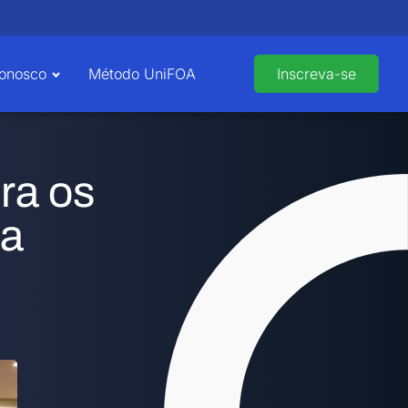
Conosco
Método UniFOA
Inscreva-se
ra os
da