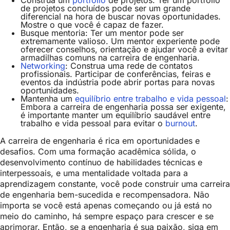
Construa um
portfólio
de projetos: Ter um portfólio
de projetos concluídos pode ser um grande
diferencial na hora de buscar novas oportunidades.
Mostre o que você é capaz de fazer.
Busque mentoria: Ter um mentor pode ser
extremamente valioso. Um mentor experiente pode
oferecer conselhos, orientação e ajudar você a evitar
armadilhas comuns na carreira de engenharia.
Networking
: Construa uma rede de contatos
profissionais. Participar de conferências, feiras e
eventos da indústria pode abrir portas para novas
oportunidades.
Mantenha um
equilíbrio entre trabalho e vida pessoal
:
Embora a carreira de engenharia possa ser exigente,
é importante manter um equilíbrio saudável entre
trabalho e vida pessoal para evitar o
burnout
.
A carreira de engenharia é rica em oportunidades e
desafios. Com uma formação acadêmica sólida, o
desenvolvimento contínuo de habilidades técnicas e
interpessoais, e uma mentalidade voltada para a
aprendizagem constante, você pode construir uma carreira
de engenharia bem-sucedida e recompensadora. Não
importa se você está apenas começando ou já está no
meio do caminho, há sempre espaço para crescer e se
aprimorar. Então, se a engenharia é sua paixão, siga em